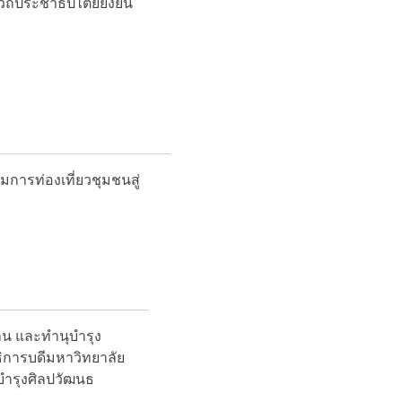
ิถีประชาธิปไตยยั่งยืน
มการท่องเที่ยวชุมชนสู่
าน และทำนุบำรุง
ธิการบดีมหาวิทยาลัย
บำรุงศิลปวัฒนธ