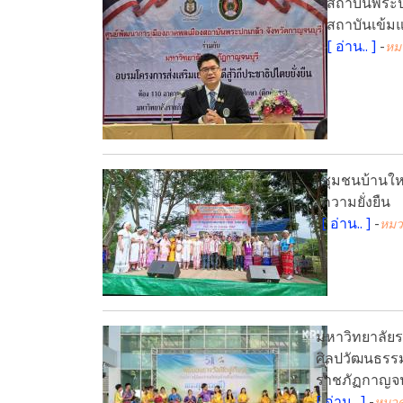
สถาบันพระปก
สถาบันเข้มแข
[
อ่าน..
]
-
หม
ชุมชนบ้านใหม
ความยั่งยืน
[
อ่าน..
]
-
หมว
มหาวิทยาลัยร
ศิลปวัฒนธรรม
ราชภัฏกาญจนบ
[
อ่าน..
]
-
หมวด