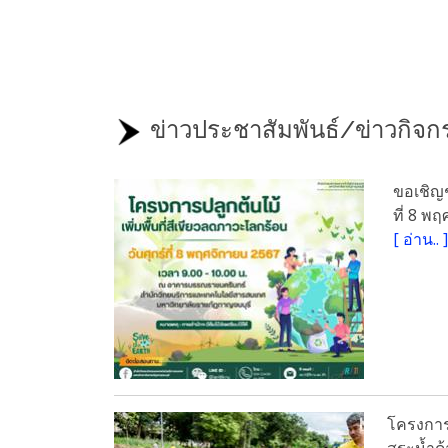
ข่าวประชาสัมพันธ์/ข่าวกิจกรร
ขอเชิญช
ที่ 8 พ
[
อ่าน..
]
โครงการป
สระน้ำด