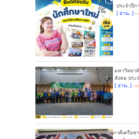
ประจำปีก
[
อ่าน..
]
-
ห
มหาวิทยาลั
สังคม ประจ
[
อ่าน..
]
-
ห
ภาคีเครือข