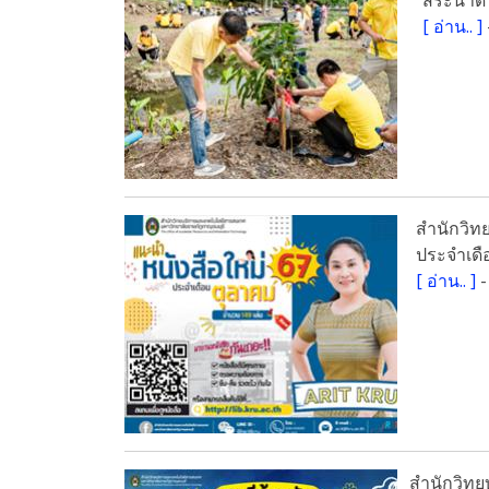
[
อ่าน..
]
สำนักวิท
ประจำเดื
[
อ่าน..
]
-
สำนักวิทย